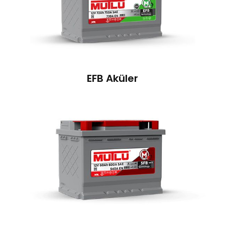
araçlarda da daha uzun süreli ve yüksek performanslı
kullanım için Mutlu EFB Aküler tercih edilebilir. Mutlu
EFB Akü, standart akülere göre %30’a kadar daha
yüksek performans sunarken 2 kata kadar daha uzun
çevrim ömrüyle de avantaj sağlar. Yeni nesil pick up
araçlarda yaygın olan Start-Stop teknolojisine uygun
EFB Aküler
hızlı şarj alma özelliğiyle yola her zaman hazırdır.
Düşük karbon salımını destekleyen Start-Stop
teknolojili araçlara uygun yapısıyla Mutlu EFB Aküler,
zorlu iklim şartlarında pick up araçlar için üstün
performans sunar.
Mutlu Akü’nün pick up araçlara uygun diğer bir ürün
ailesi ise SFB Akülerdir. Mutlu SFB Japon Tip Aküler,
Asya kökenli ve Start-Stop özelliğine sahip olmayan
pick up araçlarda kullanılır. Mutlu SFB Avrupa Tip
Aküler ise Avrupa kökenli, Start-Stop özelliğine sahip
olmayan pick up araçlarda kullanılır. Mutlu SFB Akü