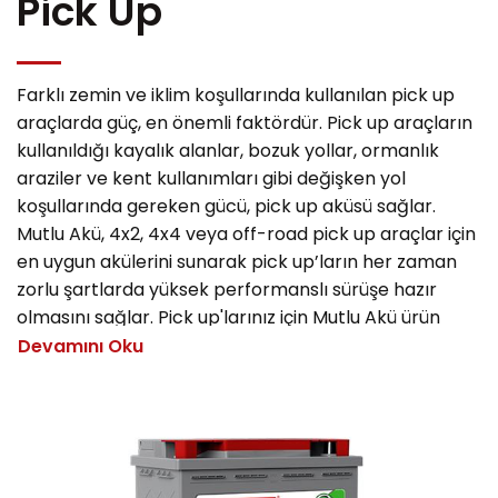
Pick Up
Farklı zemin ve iklim koşullarında kullanılan pick up
araçlarda güç, en önemli faktördür. Pick up araçların
kullanıldığı kayalık alanlar, bozuk yollar, ormanlık
araziler ve kent kullanımları gibi değişken yol
koşullarında gereken gücü, pick up aküsü sağlar.
Mutlu Akü, 4x2, 4x4 veya off-road pick up araçlar için
en uygun akülerini sunarak pick up’ların her zaman
zorlu şartlarda yüksek performanslı sürüşe hazır
olmasını sağlar. Pick up'larınız için Mutlu Akü ürün
gamından EFB, SFB Avrupa Tip ve SFB Japon Tip
Devamını Oku
Aküleri tercih edebilirsiniz.
Geliştirilmiş sulu tip akü teknolojisine sahip Mutlu EFB
Aküleri, Start-Stop teknolojili pick up araçların EFB
Akü ihtiyacını karşılar. Standart özellikli pick up