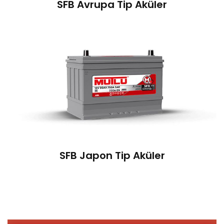
teknolojisi, araçların elektrik ihtiyacını üst düzeyde
SFB Avrupa Tip Aküler
karşılar ve uzun kullanım ömrü sayesinde araçların
kesintisiz çalışmasına katkı sağlar. SFB Akü ailesi,
standart akülere göre %25’e kadar yüksek
performans sunar. Zorlu iklim şartlarındaki
performansı ve yüksek titreşim dayanımıyla Mutlu
SFB Akü ürün ailesi, bakım gerektirmeyen tam kapalı
kapak sistemine sahiptir.
SFB Japon Tip Aküler