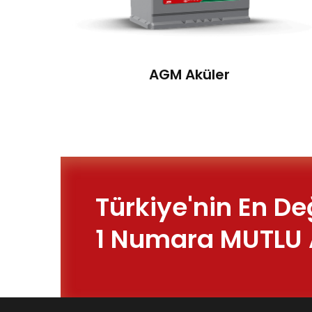
AGM Aküler
Türkiye'nin En De
1 Numara MUTLU