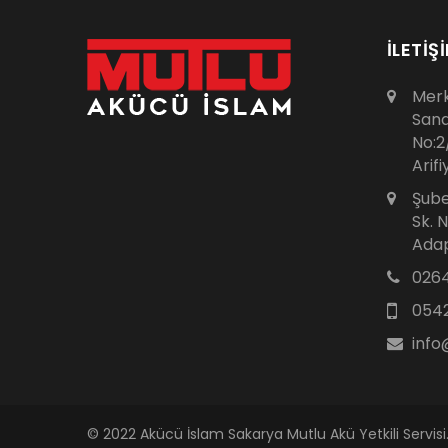
İLETİŞ
Merk
Sana
No:2
Arif
Şube
Sk. 
Adap
0264
0542
inf
© 2022 Akücü İslam Sakarya Mutlu Akü Yetkili Servisi