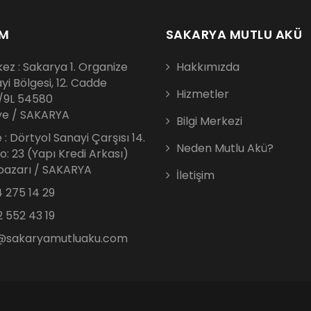
İM
SAKARYA MUTLU AKÜ
ez : Sakarya 1. Organize
Hakkımızda
yi Bölgesi, 12. Cadde
Hizmetler
/9L 54580
iye / SAKARYA
Bilgi Merkezi
 : Dörtyol Sanayi Çarşısı 14.
Neden Mutlu Akü?
No: 23 (Yapı Kredi Arkası)
azarı / SAKARYA
İletişim
 275 14 29
 552 43 19
o@sakaryamutluaku.com
.